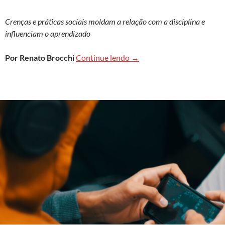
Crenças e práticas sociais moldam a relação com a disciplina e
influenciam o aprendizado
Percepções culturais sobr
Por Renato Brocchi
Continue lendo
→