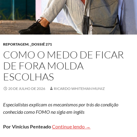
REPORTAGEM
,
_DOSSIÊ 271
COMO O MEDO DE FICAR
DE FORA MOLDA
ESCOLHAS
20 DE JULHO DE 2026
RICARDO WHITEMAN MUNIZ
Especialistas explicam os mecanismos por trás da condição
conhecida como FOMO na sigla em inglês
Como o medo de ficar de
Por Vinícius Penteado
Continue lendo
→