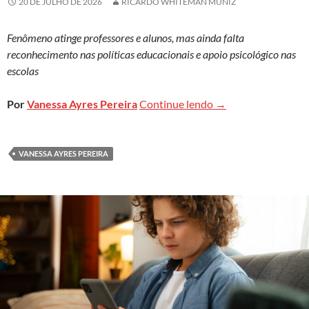
20 DE JULHO DE 2026
RICARDO WHITEMAN MUNIZ
Fenômeno atinge professores e alunos, mas ainda falta
reconhecimento nas políticas educacionais e apoio psicológico nas
escolas
Brasil tem um dos m
Por
Vanessa Ayres Pereira
Continue lendo
→
VANESSA AYRES PEREIRA