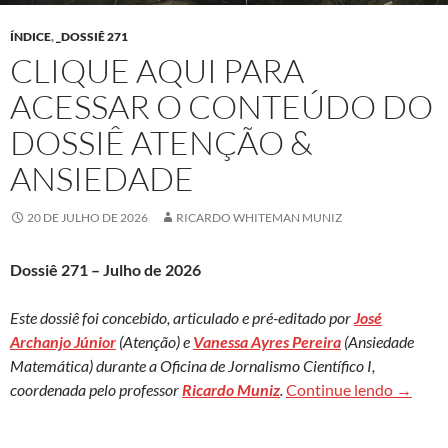
ÍNDICE
,
_DOSSIÊ 271
CLIQUE AQUI PARA
ACESSAR O CONTEÚDO DO
DOSSIÊ ATENÇÃO &
ANSIEDADE
20 DE JULHO DE 2026
RICARDO WHITEMAN MUNIZ
Dossiê 271 – Julho de 2026
Este dossiê foi concebido, articulado e pré-editado por
José
Archanjo Júnior
(Atenção) e
Vanessa Ayres Pereira
(Ansiedade
Matemática) durante a Oficina de Jornalismo Científico I,
Clique 
coordenada pelo professor
Ricardo Muniz
.
Continue lendo
→