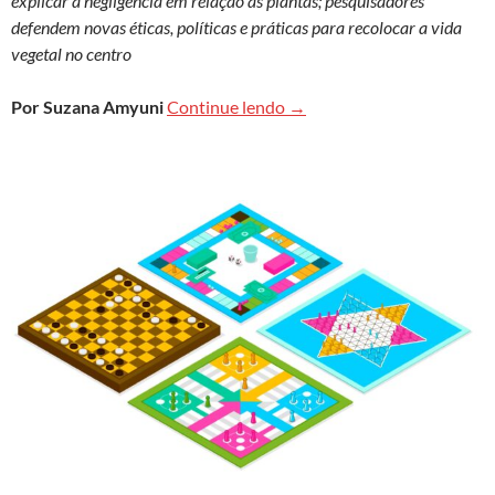
explicar a negligência em relação às plantas; pesquisadores
defendem novas éticas, políticas e práticas para recolocar a vida
vegetal no centro
Distração botânica
Por Suzana Amyuni
Continue lendo
→