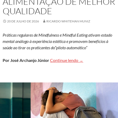
ALIMENTAÇÃO DE MELHOR
QUALIDADE
20 DE JULHO DE 2026
RICARDO WHITEMAN MUNIZ
Práticas regulares de Mindfulness e Mindful Eating ativam estado
mental análogo à experiência estética e promovem benefícios à
saúde ao tirar os praticantes do”piloto automático”
Atenção Plena pode c
Por José Archanjo Júnior
Continue lendo
→