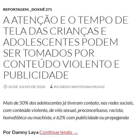
REPORTAGEM
,
_DOSSIÊ 271
A ATENÇÃO E O TEMPO DE
TELA DAS CRIANÇAS E
ADOLESCENTES PODEM
SER TOMADOS POR
CONTEÚDO VIOLENTO E
PUBLICIDADE
20 DE JULHO DE 2026
RICARDO WHITEMAN MUNIZ
Mais de 50% dos adolescentes já tiveram contato, nas redes sociais,
com conteúdo violento, de viés sexual, preconceituoso, racista,
homofóbico ou machista, e 62% com publicidade ou propaganda
A atenção e o tempo de tela d
Por Damny Laya
Continue lendo
→