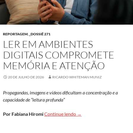
REPORTAGEM
,
_DOSSIÊ 271
LER EM AMBIENTES
DIGITAIS COMPROMETE
MEMÓRIA E ATENÇÃO
20 DE JULHO DE 2026
RICARDO WHITEMAN MUNIZ
Propagandas, imagens e vídeos dificultam a concentração e a
capacidade de “leitura profunda”
Ler em ambientes digitais
Por Fabiana Hiromi
Continue lendo
→