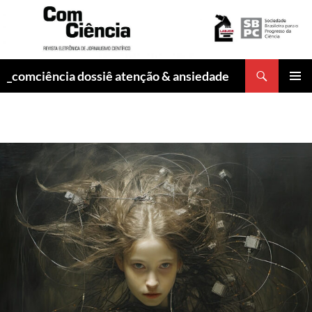
Pesquisar
_comciência dossiê atenção & ansiedade
PULAR
MENU
PARA
PRINCI
O
CONTEÚDO