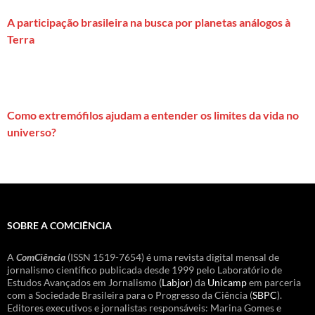
A participação brasileira na busca por planetas análogos à
Terra
Como extremófilos ajudam a entender os limites da vida no
universo?
SOBRE A COMCIÊNCIA
A
ComCiência
(ISSN 1519-7654) é uma revista digital mensal de
jornalismo científico publicada desde 1999 pelo Laboratório de
Estudos Avançados em Jornalismo (
Labjor
) da
Unicamp
em parceria
com a Sociedade Brasileira para o Progresso da Ciência (
SBPC
).
Editores executivos e jornalistas responsáveis: Marina Gomes e