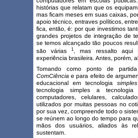
computadores em escolas públicas
histórias que relatam que os equipa
mas ficam meses em suas caixas, por fa
apoio técnico, entraves políticos, entr
fica, então, é: por que investimos ta
grandes projetos de integração de t
se temos alcançado tão poucos resul
1
são várias
, mas ressalto aqui 
experiência brasileira. Antes, porém,
Tomando como ponto de partid
ComCiência
e para efeito de argument
educacional em tecnologia
simples
tecnologia simples a tecnologia
computadores, celulares, calcula
utilizados por muitas pessoas no cot
por sua vez, compreende todo o sist
se reúnem ao longo do tempo para qu
mãos dos usuários, aliados às r
sustentam.