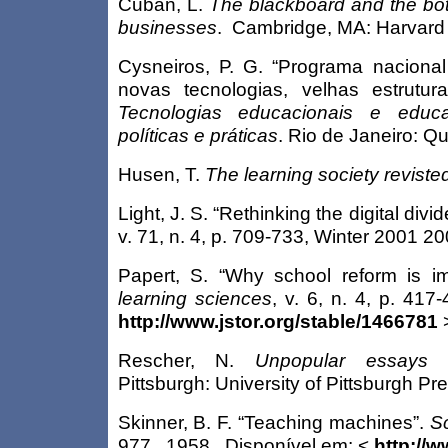
Cuban, L.
The blackboard and the bot
businesses
. Cambridge, MA: Harvard 
Cysneiros, P. G. “Programa nacional
novas tecnologias, velhas estrutura
Tecnologias educacionais e educa
políticas e práticas
. Rio de Janeiro: Qu
Husen, T.
The learning society reviste
Light, J. S. “Rethinking the digital divid
v. 71, n. 4, p. 709-733, Winter 2001 2
Papert, S. “Why school reform is i
learning sciences
,
v.
6, n. 4, p. 417
http://www.jstor.org/stable/1466781
>
Rescher, N.
Unpopular essays o
Pittsburgh: University of Pittsburgh P
Skinner, B. F. “Teaching machines”.
S
977, 1958. Disponível em: <
http://w