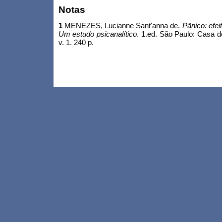
Notas
1
MENEZES, Lucianne Sant'anna de.
Pânico: efe
Um estudo psicanalítico
. 1.ed. São Paulo: Casa do
v. 1. 240 p.