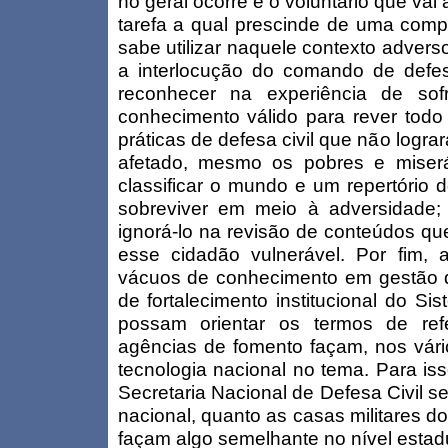
no geral ocorre é o voluntário que vai
tarefa a qual prescinde de uma comp
sabe utilizar naquele contexto adverso
a interlocução do comando de defes
reconhecer na experiência de so
conhecimento válido para rever todo
práticas de defesa civil que não logr
afetado, mesmo os pobres e miser
classificar o mundo e um repertório d
sobreviver em meio à adversidade;
ignorá-lo na revisão de conteúdos qu
esse cidadão vulnerável. Por fim, 
vácuos de conhecimento em gestão d
de fortalecimento institucional do Si
possam orientar os termos de ref
agências de fomento façam, nos vário
tecnologia nacional no tema. Para iss
Secretaria Nacional de Defesa Civil s
nacional, quanto as casas militares 
façam algo semelhante no nível estad