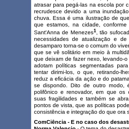
atrasar para pegá-las na escola por c
recrudesce devido a uma inundação
chuva. Essa é uma ilustração de que
que estamos, na cidade, conforme 
1
Sant'Anna de Menezes
, tão sufoca
necessidades de atualização e de
desamparo torna-se o comum do viver 
que se vê solitário em meio à multi
que deixam de fazer nexo, levando-o 
adotam políticas segmentadas para
tentar dirimi-los, o que, retirando-l
reduz a eficácia da ação e do patama
se dispondo. Dito de outro modo,
polifônico e renovador, em que os
suas fragilidades e também se abr
pontos de vista, que as políticas po
consistência e integração do que ora
ComCiência - E no caso dos desast
Norma Valencio -
O tema do desastre 