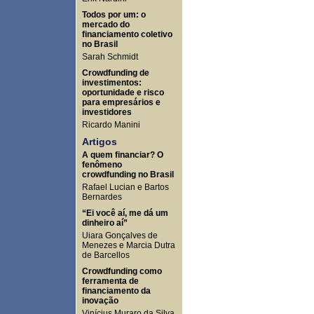
Todos por um: o
mercado do
financiamento coletivo
no Brasil
Sarah Schmidt
Crowdfunding de
investimentos:
oportunidade e risco
para empresários e
investidores
Ricardo Manini
Artigos
A quem financiar? O
fenômeno
crowdfunding no Brasil
Rafael Lucian e Bartos
Bernardes
“Ei você aí, me dá um
dinheiro aí”
Uiara Gonçalves de
Menezes e Marcia Dutra
de Barcellos
Crowdfunding como
ferramenta de
financiamento da
inovação
Vinícius Muraro da Silva