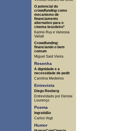
O potencial do
crowdfunding
como
mecanismo de
financiamento
alternativo para o
cinema brasileiro*
Karine Ruy e Vanessa
Valiati
Crowdfunding:
financiando o bem
comum
Miguel Said Vieira
Resenha
A dignidade e a
necessidade de pedir
Carolina Medeiros
Entrevista
Diego Reeberg
Entrevistado por Denise
Lourenço
Poema
Ingratidão
Carlos Vogt
Humor
HumorComCiencia