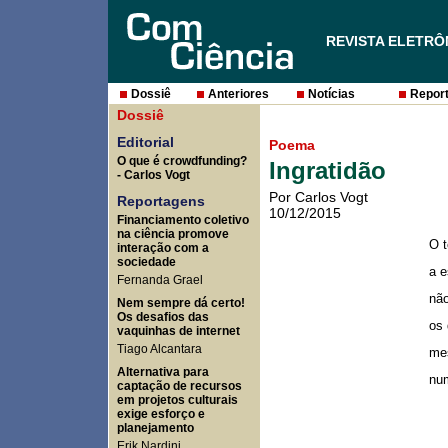
REVISTA ELETRÔ
Dossiê
Anteriores
Notícias
Report
Dossiê
Editorial
Poema
O que é crowdfunding?
Ingratidão
- Carlos Vogt
Por Carlos Vogt
Reportagens
10/12/2015
Financiamento coletivo
na ciência promove
O 
interação com a
sociedade
a 
Fernanda Grael
não
Nem sempre dá certo!
Os desafios das
os 
vaquinhas de internet
Tiago Alcantara
me
Alternativa para
nu
captação de recursos
em projetos culturais
exige esforço e
planejamento
Erik Nardini