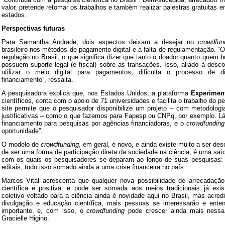
valor, pretende retomar os trabalhos e também realizar palestras gratuitas 
estados.
Perspectivas futuras
Para Samantha Andrade, dois aspectos deixam a desejar no
crowdfun
brasileiro nos métodos de pagamento digital e a falta de regulamentação. “
regulação no Brasil, o que significa dizer que tanto o doador quanto quem 
possuem suporte legal (e fiscal) sobre as transações. Isso, aliado à des
utilizar o meio digital para pagamentos, dificulta o processo de 
financiamento”, ressalta.
A pesquisadora explica que, nos Estados Unidos, a plataforma
Experimen
científicos, conta com o apoio de 71 universidades e facilita o trabalho do pe
site permite que o pesquisador disponibilize um projeto – com metodologi
justificativas – como o que fazemos para Fapesp ou CNPq, por exemplo. Lá é
financiamento para pesquisas por agências financiadoras, e o
crowdfunding
oportunidade”.
O modelo de
crowdfunding
, em geral, é novo, e ainda existe muito a ser de
de ser uma forma de participação direta da sociedade na ciência, é uma saí
com os quais os pesquisadores se deparam ao longo de suas pesquisas: b
editais, tudo isso somado ainda a uma crise financeira no país.
Marcos Vital acrescenta que qualquer nova possibilidade de arrecadaçã
científica é positiva, e pode ser somada aos meios tradicionais já exis
coletivo voltado para a ciência ainda é novidade aqui no Brasil, mas acre
divulgação e educação científica, mais pessoas se interessarão e ente
importante, e, com isso, o
crowdfunding
pode crescer ainda mais nessa á
Gracielle Higino.