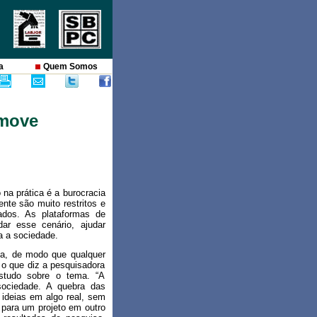
a
Quem Somos
omove
na prática é a burocracia
nte são muito restritos e
ados. As plataformas de
ar esse cenário, ajudar
a a sociedade.
iva, de modo que qualquer
 o que diz a pesquisadora
studo sobre o tema. “A
sociedade. A quebra das
e ideias em algo real, sem
 para um projeto em outro