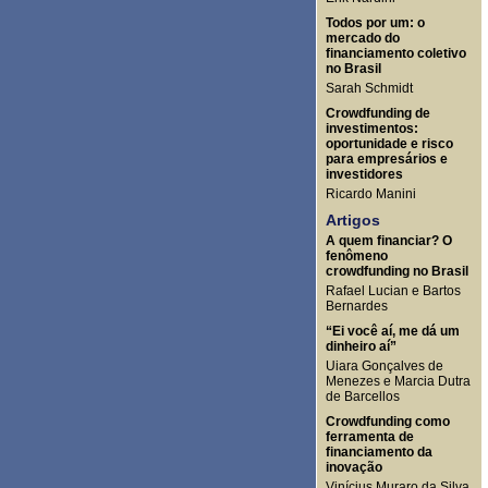
Todos por um: o
mercado do
financiamento coletivo
no Brasil
Sarah Schmidt
Crowdfunding de
investimentos:
oportunidade e risco
para empresários e
investidores
Ricardo Manini
Artigos
A quem financiar? O
fenômeno
crowdfunding no Brasil
Rafael Lucian e Bartos
Bernardes
“Ei você aí, me dá um
dinheiro aí”
Uiara Gonçalves de
Menezes e Marcia Dutra
de Barcellos
Crowdfunding como
ferramenta de
financiamento da
inovação
Vinícius Muraro da Silva