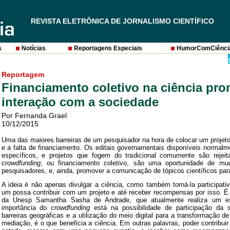
REVISTA ELETRÔNICA DE JORNALISMO CIENTÍFICO
s
Notícias
Reportagens Especiais
HumorComCiênci
Reportagem
Financiamento coletivo na ciência pr
interação com a sociedade
Por Fernanda Grael
10/12/2015
Uma das maiores barreiras de um pesquisador na hora de colocar um projeto 
e a falta de financiamento. Os editais governamentais disponíveis normalme
específicos, e projetos que fogem do tradicional comumente são rejeit
crowdfunding
, ou financiamento coletivo, são uma oportunidade de mud
pesquisadores, e, ainda, promover a comunicação de tópicos científicos par
A ideia é não apenas divulgar a ciência, como também torná-la participat
um possa contribuir com um projeto e até receber recompensas por isso. É
da Unesp Samantha Sasha de Andrade, que atualmente realiza um e
importância do
crowdfunding
está na possibilidade de participação da 
barreiras geográficas e a utilização do meio digital para a transformação d
mediação, é o que beneficia a ciência. Em outras palavras, poder contribuir