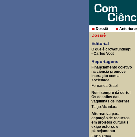
Dossiê
Anteriore
Dossiê
Editorial
O que é crowdfunding?
- Carlos Vogt
Reportagens
Financiamento coletivo
na ciência promove
interação com a
sociedade
Fernanda Grael
Nem sempre dá certo!
Os desafios das
vaquinhas de internet
Tiago Alcantara
Alternativa para
captação de recursos
em projetos culturais
exige esforço e
planejamento
Erik Nardini