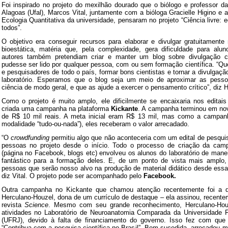
Foi inspirado no projeto do mexilhão dourado que o biólogo e professor d
Alagoas (Ufal), Marcos Vital, juntamente com a bióloga Gracielle Higino e a
Ecologia Quantitativa
da universidade, pensaram no projeto “Ciência livre: e
todos”.
O objetivo era conseguir recursos para elaborar e divulgar gratuitamente 
bioestática, matéria que, pela complexidade, gera dificuldade para alu
autores também pretendiam criar e manter um blog sobre divulgação cie
pudesse ser lido por qualquer pessoa, com ou sem formação científica. “Q
e pesquisadores de todo o país, formar bons cientistas e tornar a divulgaçã
laboratório. Esperamos que o blog seja um meio de aproximar as pesso
ciência de modo geral, e que as ajude a exercer o pensamento crítico”, diz H
Como o projeto é muito amplo, ele dificilmente se encaixaria nos editais t
criada uma campanha na plataforma
Kickante
. A campanha terminou em no
de R$ 10 mil reais. A meta inicial eram R$ 13 mil, mas como a campanh
modalidade “tudo-ou-nada”), eles receberam o valor arrecadado.
“O
crowdfunding
permitiu algo que não aconteceria com um edital de pesquisa
pessoas no projeto desde o início. Todo o processo de criação da ca
(página no Facebook, blogs etc) envolveu os alunos do laboratório de manei
fantástico para a formação deles. E, de um ponto de vista mais amplo,
pessoas que serão nosso alvo na produção de material didático desde essa
diz Vital. O projeto pode ser acompanhado pelo
Facebook.
Outra campanha no Kickante que chamou atenção recentemente foi a d
Herculano-Houzel, dona de um currículo de destaque – ela assinou, recentem
revista
Science
. Mesmo com seu grande reconhecimento, Herculano-Hou
atividades no Laboratório de Neuroanatomia Comparada da Universidade F
(UFRJ), devido à falta de financiamento do governo. Isso fez com que
“Contribua com a pesquisa científica no Brasil”. Bem-sucedida, arrecadou 