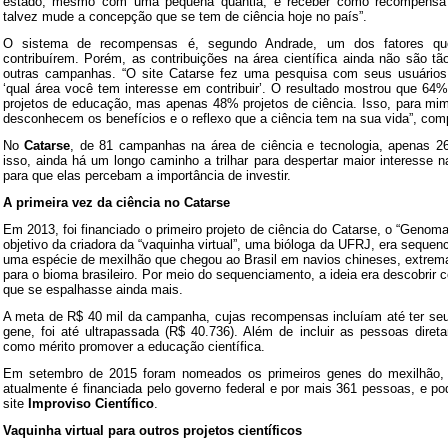
estado, mesmo com uma pequena quantia, e receber como recompensa r
talvez mude a concepção que se tem de ciência hoje no país”.
O sistema de recompensas é, segundo Andrade, um dos fatores q
contribuírem. Porém, as contribuições na área científica ainda não são 
outras campanhas. “O site Catarse fez uma pesquisa com seus usuários
‘qual área você tem interesse em contribuir’. O resultado mostrou que 64
projetos de educação, mas apenas 48% projetos de ciência. Isso, para mi
desconhecem os benefícios e o reflexo que a ciência tem na sua vida”, co
No
Catarse
, de 81 campanhas na área de ciência e tecnologia, apenas 2
isso, ainda há um longo caminho a trilhar para despertar maior interesse 
para que elas percebam a importância de investir.
A primeira vez da ciência no Catarse
Em 2013, foi financiado o primeiro projeto de ciência do Catarse, o “Genom
objetivo da criadora da “vaquinha virtual”, uma bióloga da UFRJ, era sequenc
uma espécie de mexilhão que chegou ao Brasil em navios chineses, extrem
para o bioma brasileiro. Por meio do sequenciamento, a ideia era descobrir 
que se espalhasse ainda mais.
A meta de R$ 40 mil da campanha, cujas recompensas incluíam até ter se
gene, foi até ultrapassada (R$ 40.736). Além de incluir as pessoas diret
como mérito promover a educação científica.
Em setembro de 2015 foram nomeados os primeiros genes do mexilhão, 
atualmente é financiada pelo governo federal e por mais 361 pessoas, e p
site
Improviso Científico
.
Vaquinha virtual para outros projetos científicos