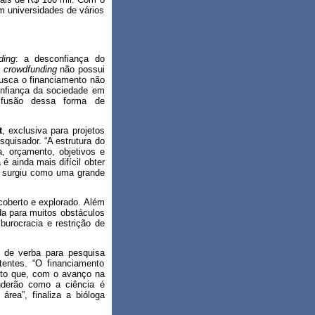
em universidades de vários
ding
: a desconfiança do
O
crowdfunding
não possui
busca o financiamento não
confiança da sociedade em
difusão dessa forma de
t
, exclusiva para projetos
squisador. “A estrutura do
a, orçamento, objetivos e
 ainda mais difícil obter
surgiu como uma grande
scoberto e explorado. Além
da para muitos obstáculos
urocracia e restrição de
o de verba para pesquisa
tentes. “O financiamento
dito que, com o avanço na
nderão como a ciência é
rea”, finaliza a bióloga