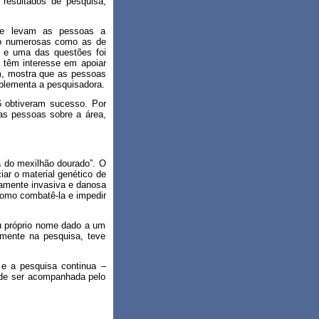
esultados de pesquisa,
ue levam as pessoas a
tão numerosas como as de
 e uma das questões foi
% têm interesse em apoiar
m, mostra que as pessoas
mplementa a pesquisadora.
6 obtiveram sucesso. Por
nas pessoas sobre a área,
a do mexilhão dourado”. O
iar o material genético de
amente invasiva e danosa
como combatê-la e impedir
u próprio nome dado a um
amente na pesquisa, teve
e a pesquisa continua –
ode ser acompanhada pelo