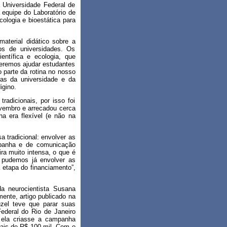
a Universidade Federal de
 equipe do Laboratório de
cologia e bioestática para
material didático sobre a
nos de universidades. Os
ntífica e ecologia, que
ueremos ajudar estudantes
o parte da rotina no nosso
as da universidade e da
igino.
radicionais, por isso foi
vembro e arrecadou cerca
a era flexível (e não na
 tradicional: envolver as
mpanha e de comunicação
ra muito intensa, o que é
 pudemos já envolver as
 etapa do financiamento”,
a neurocientista Susana
ente, artigo publicado na
zel teve que parar suas
ederal do Rio de Janeiro
 ela criasse a campanha
mais de R$ 100 mil. Com o