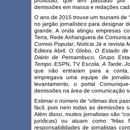
profissão, que tem passado por 
demissões em massa e redações cada
O ano de 2015 trouxe um tsunami de “
no jargão jornalístico para designar 
grande. A onda atingiu empresas 
Terra, Rede Anhanguera de Comunicaç
Correio Popular
,
Notícia Já
e revista
M
Editora Abril, O Globo,
O Estado de
Diário de Pernambuco
, Grupo Est
Tempo
, ESPN, TV Escola,
A Tarde
,
Jo
que não entraram para a conta.
empregava uma equipe de jornalis
levantamento, o portal Comuniqu
demissões na área de comunicação s
Estimar o número de “vítimas dos pass
fácil, pois nem todas as demissões 
Além disso, muitos jornalistas são “
jurídicas) ou atuam como “frilas 
responsabilidades de jornalistas con