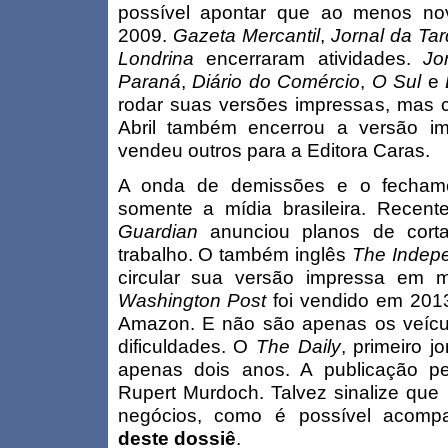
possível apontar que ao menos no
2009.
Gazeta Mercantil
,
Jornal da Ta
Londrina
encerraram atividades.
Jo
Paraná
,
Diário do Comércio
,
O Sul
e
rodar suas versões impressas, mas c
Abril também encerrou a versão im
vendeu outros para a Editora Caras.
A onda de demissões e o fechame
somente a mídia brasileira. Recent
Guardian
anunciou planos de cort
trabalho. O também inglês
The Indep
circular sua versão impressa em m
Washington Post
foi vendido em 2013
Amazon. E não são apenas os veícu
dificuldades. O
The Daily
, primeiro j
apenas dois anos. A publicação p
Rupert Murdoch. Talvez sinalize que
negócios, como é possível acom
deste dossiê
.