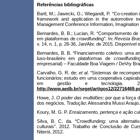
Referências bibliográficas
Bartl, M.; Jawecki, G.; Wiegandt, P. “Co-creatio
framework and application in the automotive i
Management Conference Information, Imagination a
Bernardes, B. B.; Lucian, R. “Comportamento de 
em plataformas de
c
rowdfunding”
. In:
Revista Bra
v. 14, n. 1, p. 26-36, Jan/Abr. de 2015. Disponível
Bernardes, B. B. “Financiamento coletivo: uma 
luso-brasileiro em plataformas de
crowdfundin
empresarial) – Faculdade Boa Viagem / DeVry Brasi
Carvalho, G. R. de;
et al
. “Sistemas de recompen
funcionários: estudo em uma cooperativa capixa
em gestão e tecnologia. 2
http://www.aedb.br/seget/artigos12/22716469.p
Howe, J.
O poder das multidões
: por que a força 
dos negócios. Tradução: Alessandra Mussi Araujo. 
Koury, M. G. P.
Enraizamento, pertença e ação cul
Silva, B. C. da. “Crowdfunding: uma alternati
culturais”. 2012. Trabalho de Conclusão de Cur
Niterói, 2012.