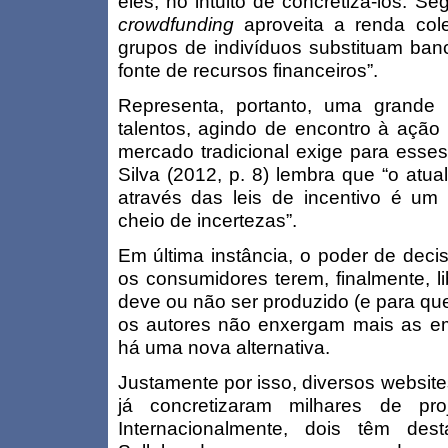
eles, no intuito de concretizá-los. S
crowdfunding
aproveita a renda col
grupos de indivíduos substituam banc
fonte de recursos financeiros”.
Representa, portanto, uma grande
talentos, agindo de encontro à ação 
mercado tradicional exige para esses
Silva (2012, p. 8) lembra que “o atu
através das leis de incentivo é um 
cheio de incertezas”.
Em última instância, o poder de deci
os consumidores terem, finalmente, 
deve ou não ser produzido (e para qu
os autores não enxergam mais as e
há uma nova alternativa.
Justamente por isso, diversos websit
já concretizaram milhares de pr
Internacionalmente, dois têm des