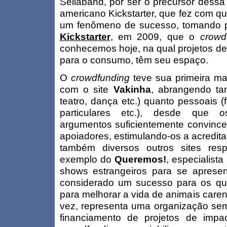
Sellaband, por ser o precursor dessa
americano Kickstarter, que fez com q
um fenômeno de sucesso, tomando p
Kickstarter
, em 2009, que o
crowd
conhecemos hoje, na qual projetos de 
para o consumo, têm seu espaço.
O
crowdfunding
teve sua primeira ma
com o site
Vakinha
, abrangendo tan
teatro, dança etc.) quanto pessoais 
particulares etc.), desde que o
argumentos suficientemente convince
apoiadores, estimulando-os a acredit
também diversos outros sites res
exemplo do
Queremos!
, especialist
shows estrangeiros para se apresen
considerado um sucesso para os qu
para melhorar a vida de animais caren
vez, representa uma organização sem 
financiamento de projetos de impac