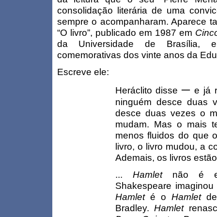
consolidação literária de uma conv
sempre o acompanharam. Aparece t
“O livro”, publicado em 1987 em
Cinc
da Universidade de Brasília, 
comemorativas dos vinte anos da Edu
Escreve ele:
─
Heráclito disse
e já 
ninguém desce duas 
desce duas vezes o m
mudam. Mas o mais te
menos fluidos do que 
livro, o livro mudou, a 
Ademais, os livros est
...
Hamlet
não é 
Shakespeare imaginou e
Hamlet
é o
Hamlet
de
Bradley.
Hamlet
renas