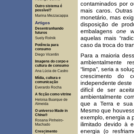
contaminados por o
Outro sistema é
mais caros. Outra
possível?
Marina Mezzacappa
monetário, mas exi
Artigos
disposição de pro
Desentranhando
embalagens
one w
futuros
aquelas mais “radi
Suely Rolnik
caso da troca do tran
Potência para
consumo
Para a maioria des
Diego Vicentin
ambientalmente r
Imagens do corpo e
cultura de consumo
“limpa”, seria a sol
Ana Lúcia de Castro
crescimento do
Mídia, cultura e
independente deste 
comunicação
Everardo Rocha
difícil de ser ac
A ficção como vitrine
ambientalmente corr
Heloisa Buarque de
que a Terra e sua 
Almeida
Mesmo que houvesse 
O universo Made in
China®
exemplo, energia a p
Rosana Pinheiro-
ilimitado devido à
Machado
energia (o resfria
Crescimento