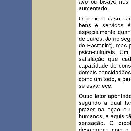
avô ou bisavô nos 
aumentado.
O primeiro caso nã
bens e serviços é
especialmente quan
de outros. Já no seg
de Easterlin”), mas 
psico-culturais. U
satisfação que c
capacidade de cons
demais concidadãos;
como um todo, a pe
se esvanece.
Outro fator apontad
segundo a qual ta
prazer na ação ou 
humanos, a aquisiç
sensação. O prob
desaparece com o u