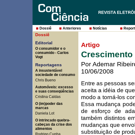
REVISTA ELETRÔ
Dossiê
Anteriores
Notícias
Report
Dossiê
Editorial
Artigo
O consumidor e o
Crescimento
consumido
- Carlos
Vogt
Por Ademar Ribeir
Reportagens
10/06/2008
A insustentável
sociedade de consumo
Chris Bueno
Entre as pessoas se
Automóveis: excesso
aceita a idéia de q
e suas conseqüências
modo a torná-los co
Cristina Caldas
Essa mudança pode a
O (im)poder das
marcas
de esforço de ada
Daniela Lot
também distintos e
O intrincado quebra-
mudanças que envol
cabeças da crise dos
alimentos
substituição de pro
Rodrigo Cunha