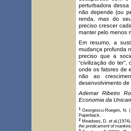
perturbadora dessa 
não depende (ou p
renda, mas do seu
preciso crescer cad
manter pelo menos m
Em resumo, a sust
mudança profunda n
preciso que a soc
“civilização do ter”
onde os fatores de 
não ao crescime
desenvolvimento de
Ademar Ribeiro Rom
Economia da Unica
1
Georgescu-Roegen, N. (
Paperback.
2
Meadows, D. et al.(1974)
the predicament of mankind
3