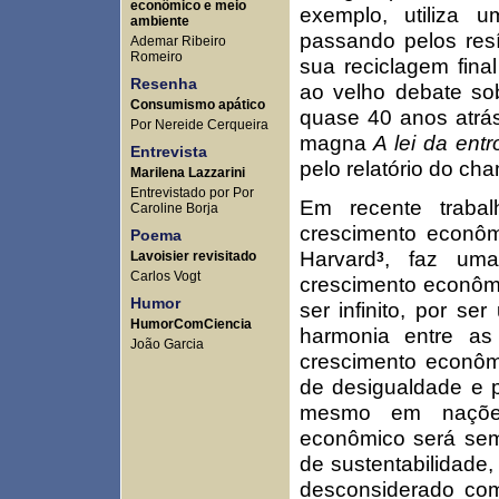
econômico e meio
exemplo, utiliza u
ambiente
passando pelos resí
Ademar Ribeiro
Romeiro
sua reciclagem fina
Resenha
ao velho debate sob
Consumismo apático
quase 40 anos atrá
Por Nereide Cerqueira
magna
A lei da ent
Entrevista
pelo relatório do c
Marilena Lazzarini
Entrevistado por Por
Em recente trabal
Caroline Borja
crescimento econôm
Poema
Harvard
, faz uma
Lavoisier revisitado
3
Carlos Vogt
crescimento econômi
Humor
ser infinito, por s
HumorComCiencia
harmonia entre as
João Garcia
crescimento econôm
de desigualdade e 
mesmo em nações 
econômico será sem
de sustentabilidade
desconsiderado com