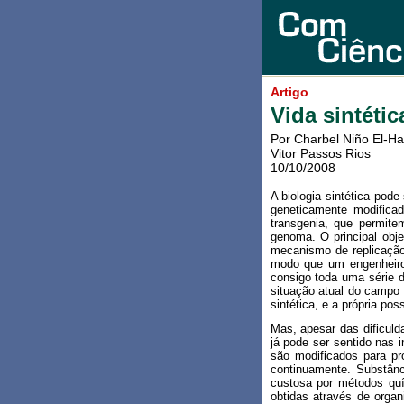
Artigo
Vida sintéti
Por Charbel Niño El-Ha
Vitor Passos Rios
10/10/2008
A biologia sintética pod
geneticamente modificad
transgenia, que permit
genoma. O principal obje
mecanismo de replicação
modo que um engenheiro e
consigo toda uma série d
situação atual do campo 
sintética, e a própria pos
Mas, apesar das dificuld
já pode ser sentido nas 
são modificados para pr
continuamente. Substânc
custosa por métodos quí
obtidas através de orga