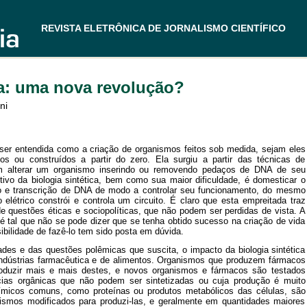
REVISTA ELETRÔNICA DE JORNALISMO CIENTÍFICO
ca: uma nova revolução?
ni
e ser entendida como a criação de organismos feitos sob medida, sejam eles
os ou construídos a partir do zero. Ela surgiu a partir das técnicas de
em alterar um organismo inserindo ou removendo pedaços de DNA de seu
tivo da biologia sintética, bem como sua maior dificuldade, é domesticar o
 e transcrição de DNA de modo a controlar seu funcionamento, do mesmo
létrico constrói e controla um circuito. É claro que esta empreitada traz
e questões éticas e sociopolíticas, que não podem ser perdidas de vista. A
é tal que não se pode dizer que se tenha obtido sucesso na criação de vida
sibilidade de fazê-lo tem sido posta em dúvida.
ades e das questões polêmicas que suscita, o impacto da biologia sintética
indústrias farmacêutica e de alimentos. Organismos que produzem fármacos
oduzir mais e mais destes, e novos organismos e fármacos são testados
ias orgânicas que não podem ser sintetizadas ou cuja produção é muito
micos comuns, como proteínas ou produtos metabólicos das células, são
nismos modificados para produzi-las, e geralmente em quantidades maiores