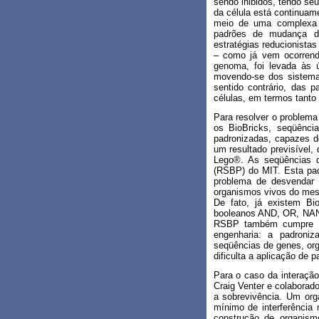
sendo inibidos, tendo se
da célula está continuam
meio de uma complexa d
padrões de mudança de
estratégias reducionistas
– como já vem ocorrend
genoma, foi levada às ú
movendo-se dos sistem
sentido contrário, das p
células, em termos tanto
Para resolver o problem
os BioBricks, seqüência
padronizadas, capazes d
um resultado previsível
Lego®. As seqüências do
(RSBP) do MIT. Esta padr
problema de desvendar a
organismos vivos do mes
De fato, já existem Bi
booleanos AND, OR, NAND,
RSBP também cumpre um 
engenharia: a padroniz
seqüências de genes, or
dificulta a aplicação de 
Para o caso da interação
Craig Venter e colaborad
a sobrevivência. Um org
mínimo de interferência
construção de organismo