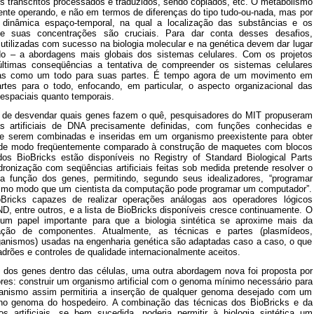
us transcritos processados e traduzidos, sendo copiados, etc. O metabolismo
ente operando, e não em termos de diferenças do tipo tudo-ou-nada, mas por
inâmica espaço-temporal, na qual a localização das substâncias e os
 suas concentrações são cruciais. Para dar conta desses desafios,
 utilizadas com sucesso na biologia molecular e na genética devem dar lugar
o – a abordagens mais globais dos sistemas celulares. Com os projetos
ltimas conseqüências a tentativa de compreender os sistemas celulares
as como um todo para suas partes. É tempo agora de um movimento em
artes para o todo, enfocando, em particular, o aspecto organizacional das
 espaciais quanto temporais.
a de desvendar quais genes fazem o quê, pesquisadores do MIT propuseram
s artificiais de DNA precisamente definidas, com funções conhecidas e
e serem combinadas e inseridas em um organismo preexistente para obter
, de modo freqüentemente comparado à construção de maquetes com blocos
s BioBricks estão disponíveis no Registry of Standard Biological Parts
onização com seqüências artificiais feitas sob medida pretende resolver o
 função dos genes, permitindo, segundo seus idealizadores, “programar
mo modo que um cientista da computação pode programar um computador”.
oBricks capazes de realizar operações análogas aos operadores lógicos
 entre outros, e a lista de BioBricks disponíveis cresce continuamente. O
papel importante para que a biologia sintética se aproxime mais da
ação de componentes. Atualmente, as técnicas e partes (plasmídeos,
ganismos) usadas na engenharia genética são adaptadas caso a caso, o que
padrões e controles de qualidade internacionalmente aceitos.
 dos genes dentro das células, uma outra abordagem nova foi proposta por
ores: construir um organismo artificial com o genoma mínimo necessário para
anismo assim permitiria a inserção de qualquer genoma desejado com um
 no genoma do hospedeiro. A combinação das técnicas dos BioBricks e da
s artificiais, se bem sucedida, poderia permitir à biologia sintética um