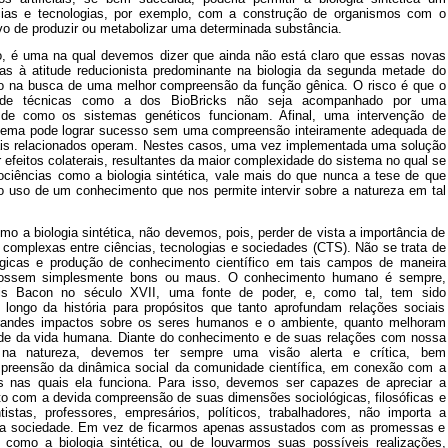
cias e tecnologias, por exemplo, com a construção de organismos com o
ivo de produzir ou metabolizar uma determinada substância.
do, é uma na qual devemos dizer que ainda não está claro que essas novas
tas à atitude reducionista predominante na biologia da segunda metade do
o na busca de uma melhor compreensão da função gênica. O risco é que o
 de técnicas como a dos BioBricks não seja acompanhado por uma
e como os sistemas genéticos funcionam. Afinal, uma intervenção de
tema pode lograr sucesso sem uma compreensão inteiramente adequada de
is relacionados operam. Nestes casos, uma vez implementada uma solução
 efeitos colaterais, resultantes da maior complexidade do sistema no qual se
ociências como a biologia sintética, vale mais do que nunca a tese de que
 uso de um conhecimento que nos permite intervir sobre a natureza em tal
o a biologia sintética, não devemos, pois, perder de vista a importância de
complexas entre ciências, tecnologias e sociedades (CTS). Não se trata de
lógicas e produção de conhecimento científico em tais campos de maneira
fossem simplesmente bons ou maus. O conhecimento humano é sempre,
is Bacon no século XVII, uma fonte de poder, e, como tal, tem sido
longo da história para propósitos que tanto aprofundam relações sociais
randes impactos sobre os seres humanos e o ambiente, quanto melhoram
ade da vida humana. Diante do conhecimento e de suas relações com nossa
r na natureza, devemos ter sempre uma visão alerta e crítica, bem
reensão da dinâmica social da comunidade científica, em conexão com a
 nas quais ela funciona. Para isso, devemos ser capazes de apreciar a
o com a devida compreensão de suas dimensões sociológicas, filosóficas e
tistas, professores, empresários, políticos, trabalhadores, não importa a
a sociedade. Em vez de ficarmos apenas assustados com as promessas e
como a biologia sintética, ou de louvarmos suas possíveis realizações,