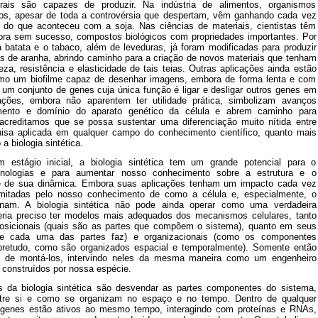
ais são capazes de produzir. Na indústria de alimentos, organismos
os, apesar de toda a controvérsia que despertam, vêm ganhando cada vez
do que aconteceu com a soja. Nas ciências de materiais, cientistas têm
agora sem sucesso, compostos biológicos com propriedades importantes. Por
batata e o tabaco, além de leveduras, já foram modificadas para produzir
as de aranha, abrindo caminho para a criação de novos materiais que tenham
eza, resistência e elasticidade de tais teias. Outras aplicações ainda estão
mo um biofilme capaz de desenhar imagens, embora de forma lenta e com
 um conjunto de genes cuja única função é ligar e desligar outros genes em
ações, embora não aparentem ter utilidade prática, simbolizam avanços
mento e domínio do aparato genético da célula e abrem caminho para
 acreditamos que se possa sustentar uma diferenciação muito nítida entre
isa aplicada em qualquer campo do conhecimento científico, quanto mais
 biologia sintética.
 estágio inicial, a biologia sintética tem um grande potencial para o
cnologias e para aumentar nosso conhecimento sobre a estrutura e o
 de sua dinâmica. Embora suas aplicações tenham um impacto cada vez
imitadas pelo nosso conhecimento de como a célula e, especialmente, o
onam. A biologia sintética não pode ainda operar como uma verdadeira
seria preciso ter modelos mais adequados dos mecanismos celulares, tanto
sicionais (quais são as partes que compõem o sistema), quanto em seus
ue cada uma das partes faz) e organizacionais (como os componentes
obretudo, como são organizados espacial e temporalmente). Somente então
 de montá-los, intervindo neles da mesma maneira como um engenheiro
s construídos por nossa espécie.
es da biologia sintética são desvendar as partes componentes do sistema,
tre si e como se organizam no espaço e no tempo. Dentro de qualquer
 genes estão ativos ao mesmo tempo, interagindo com proteínas e RNAs,