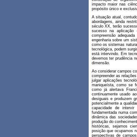
impacto maior nas ciên
propósito único e exclus
A situação atual, contu
abordagens, ainda restri
século XX, terão sucess
sucesso na aplicação
compreensão adequada d
engenharia sobre um sis
como os sistemas natura
tecnológica, podem surgir
está intervindo. Em tecn
devemos ter prudência no
dimensão.
Ao considerar campos com
compreender as relações 
julgar aplicações tecno
maniqueísta, como se 
como já alertava Franc
continuamente usado ao 
desiguais e produzem g
potencialmente a qualid
capacidade de intervi
fundamentada numa comp
dinâmica das sociedades
produção do conheciment
históricas, sejamos cien
posição que ocupamos n
perspectivas de campos 