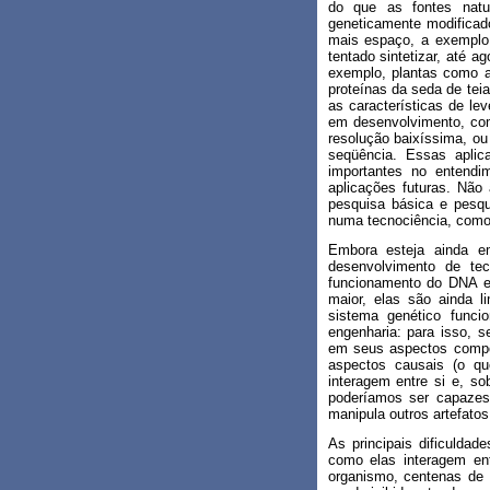
do que as fontes natur
geneticamente modificad
mais espaço, a exemplo 
tentado sintetizar, até 
exemplo, plantas como a 
proteínas da seda de tei
as características de lev
em desenvolvimento, co
resolução baixíssima, ou
seqüência. Essas aplic
importantes no entendi
aplicações futuras. Não
pesquisa básica e pesqu
numa tecnociência, como a
Embora esteja ainda em
desenvolvimento de te
funcionamento do DNA e
maior, elas são ainda l
sistema genético funci
engenharia: para isso, 
em seus aspectos compo
aspectos causais (o q
interagem entre si e, s
poderíamos ser capazes
manipula outros artefato
As principais dificuldad
como elas interagem en
organismo, centenas de