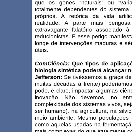
que os genes “naturais” ou “vari
totalmente dependentes do sistema b
próprios. A retórica da vida artifi
realidade. A parte mais perigosa
extravagante falatório associado 
reducionistas. E esse perigo manifest
longe de intervenções maduras e sé
úteis.
ComCiência:
Que tipos de aplicaçõ
biologia sintética poderá alcançar n
Jefferson:
Se tivéssemos a graça de de
muitas décadas à frente) poderíamos 
pode, é claro, impactar algumas ciên
inovação. Não devemos, no enta
complexidade dos sistemas vivos, sej
ser humano), na agricultura, na silvi
meio ambiente. Mesmo populações de
como aquelas usadas na fermentação
mais complexas do que atualmente 