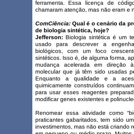
ferramenta. Essa licença de códig
chamaram atenção, mas não eram e n
ComCiência:
Qual é o cenário da pr
de biologia sintética, hoje?
Jefferson:
Biologia sintética é um
usado para descrever a engenhar
biológicos, com um foco cresce
sintéticos. Isso é, de alguma forma
mudança acelerada em direção à 
molecular que já têm sido usadas pe
Enquanto a qualidade e a ace
quimicamente construídos continua
para usar esses reagentes preparado
modificar genes existentes e polinucle
Renomear essa atividade como “bio
praticantes gabaritados, tem sido u
investimentos, mas não está criando 
em pequeno ou médio prazo. Muitos d