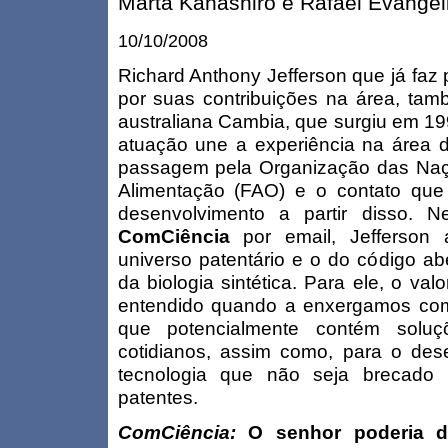
Marta Kanashiro e Rafael Evangel
10/10/2008
Richard Anthony Jefferson que já faz p
por suas contribuições na área, tamb
australiana Cambia, que surgiu em 1
atuação une a experiência na área d
passagem pela Organização das Naçõ
Alimentação (FAO) e o contato qu
desenvolvimento a partir disso. N
ComCiência
por email, Jefferson
universo patentário e o do código abe
da biologia sintética. Para ele, o va
entendido quando a enxergamos com
que potencialmente contém soluç
cotidianos, assim como, para o des
tecnologia que não seja brecado 
patentes.
ComCiência:
O senhor poderia d