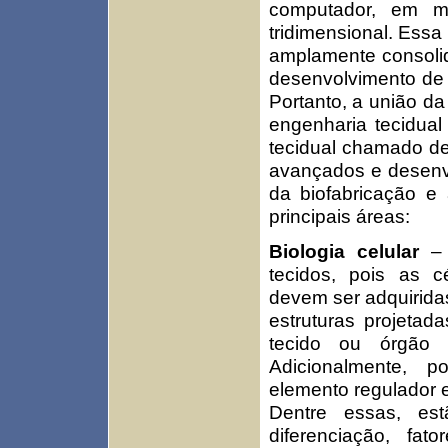
computador, em m
tridimensional. Essa
amplamente consoli
desenvolvimento de 
Portanto, a união da
engenharia tecidua
tecidual chamado de
avançados e desenv
da biofabricação e
principais áreas:
Biologia celular
–
tecidos, pois as c
devem ser adquirida
estruturas projetad
tecido ou órgã
Adicionalmente, 
elemento regulador e
Dentre essas, est
diferenciação, fat