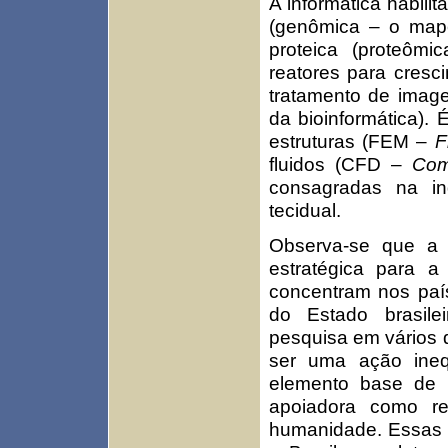
A informática habili
(genômica – o mape
proteica (proteômic
reatores para cresc
tratamento de image
da bioinformática).
estruturas (FEM –
F
fluidos (CFD –
Com
consagradas na in
tecidual.
Observa-se que a 
estratégica para 
concentram nos país
do Estado brasile
pesquisa em vários 
ser uma ação inequ
elemento base de 
apoiadora como re
humanidade. Essas p