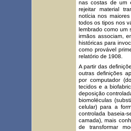
nas costas de um
rejeitar material t
notícia nos maiore
todos os tipos nos 
lembrado como um s
irmãos associam, em
históricas para invo
como provável prime
relatório de 1908.
A partir das definiç
outras definições a
por computador (do
tecidos e a biofabr
deposição controlada 
biomoléculas (subst
celular) para a fo
controlada baseia-s
camada), mais conh
de transformar mod