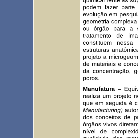
quimicamente as supe
podem fazer parte
evolução em pesqui
geometria complexa 
ou órgão para a s
tratamento de im
constituem nessa 
estruturas anatômi
projeto a microgeom
de materiais e conc
da concentração, g
poros.
Manufatura –
Equi
realiza um projeto
que em seguida é 
Manufacturing)
autom
dos conceitos de pr
órgãos vivos direta
nível de complexi