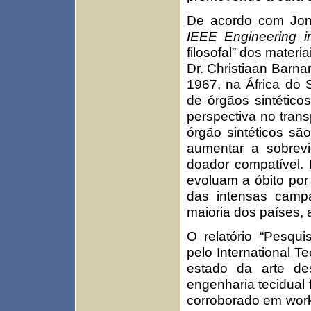
De acordo com Jona
IEEE Engineering i
filosofal” dos materi
Dr. Christiaan Barna
1967, na África do 
de órgãos sintético
perspectiva no trans
órgão sintéticos sã
aumentar a sobrev
doador compatível.
evoluam a óbito por
das intensas camp
maioria dos países, 
O relatório “Pesqui
pelo International T
estado da arte de
engenharia tecidual 
corroborado em wor