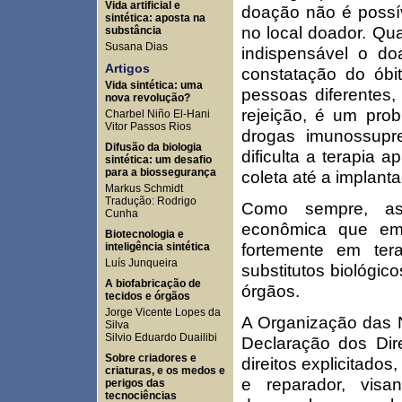
Vida artificial e
doação não é possí
sintética: aposta na
no local doador. Qu
substância
Susana Dias
indispensável o d
Artigos
constatação do óbi
Vida sintética: uma
pessoas diferentes,
nova revolução?
rejeição, é um pro
Charbel Niño El-Hani
Vitor Passos Rios
drogas imunossupre
Difusão da biologia
dificulta a terapia 
sintética: um desafio
para a biossegurança
coleta até a implant
Markus Schmidt
Tradução: Rodrigo
Como sempre, as
Cunha
econômica que emp
Biotecnologia e
fortemente em ter
inteligência sintética
Luís Junqueira
substitutos biológi
A biofabricação de
órgãos.
tecidos e órgãos
Jorge Vicente Lopes da
A Organização das 
Silva
Silvio Eduardo Duailibi
Declaração dos Dir
Sobre criadores e
direitos explicitados
criaturas, e os medos e
e reparador, vis
perigos das
tecnociências