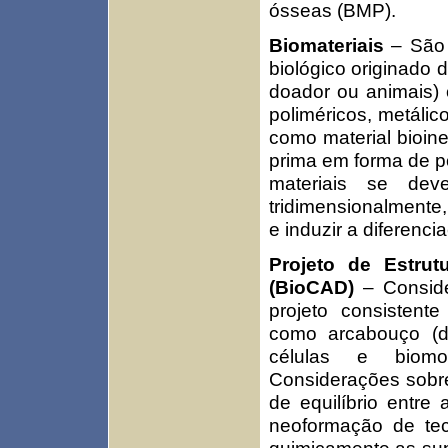
ósseas (BMP).
Biomateriais
– São
biológico originado d
doador ou animais) 
poliméricos, metáli
como material bioine
prima em forma de pó
materiais se dev
tridimensionalmente,
e induzir a diferenc
Projeto de Estrut
(BioCAD)
– Consid
projeto consistent
como arcabouço (
células e biom
Considerações sobre
de equilíbrio entre
neoformação de tec