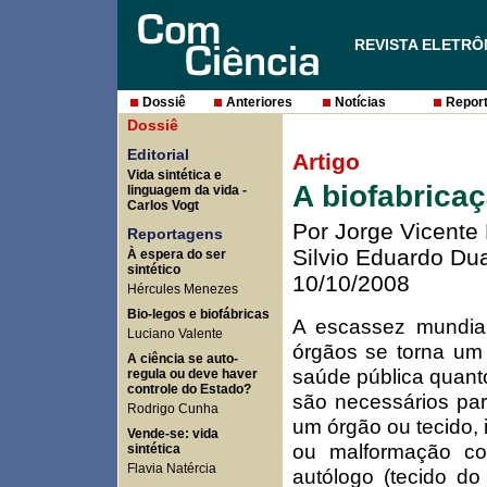
REVISTA ELETRÔ
Dossiê
Anteriores
Notícias
Report
Dossiê
Editorial
Artigo
Vida sintética e
A biofabrica
linguagem da vida
-
Carlos Vogt
Por Jorge Vicente 
Reportagens
Silvio Eduardo Duai
À espera do ser
sintético
10/10/2008
Hércules Menezes
Bio-legos e biofábricas
A escassez mundial
Luciano Valente
órgãos se torna um
A ciência se auto-
saúde pública quant
regula ou deve haver
controle do Estado?
são necessários para
Rodrigo Cunha
um órgão ou tecido,
Vende-se: vida
ou malformação con
sintética
Flavia Natércia
autólogo (tecido do