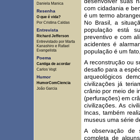
desenvolver suas h
Daniela Manica
com cidadania e bem
Resenha
é um termo abrangent
O que é vida?
No Brasil, a situaç
Por Cristina Caldas
população está s
Entrevista
preventivo e com al
Richard Jefferson
Entrevistado por Marta
acidentes é alarma
Kanashiro e Rafael
população é um fato,
Evangelista
Poema
A reconstrução ou s
Cantiga de acordar
desafio para a esp
Carlos Vogt
arqueológicos dem
Humor
civilizações já teri
HumorComCiencia
João Garcia
crânio por meio de 
(perfurações) em crâ
civilizações. As ci
Incas, também real
museus uma série de 
A observação de 
completa de algun