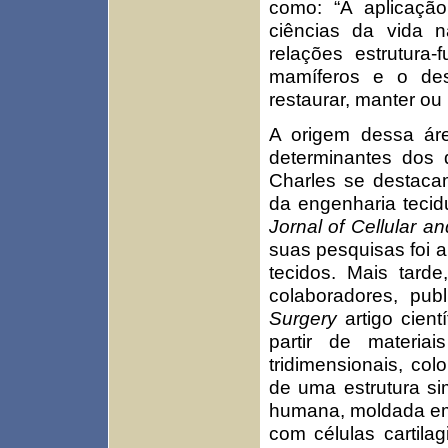
como: “A aplicaçã
ciências da vida 
relações estrutura
mamíferos e o dese
restaurar, manter ou
A origem dessa áre
determinantes dos 
Charles se destacam
da engenharia tecid
Jornal of Cellular a
suas pesquisas foi 
tecidos. Mais tard
colaboradores, pub
Surgery
artigo cien
partir de materia
tridimensionais, co
de uma estrutura si
humana, moldada em 
com células cartila