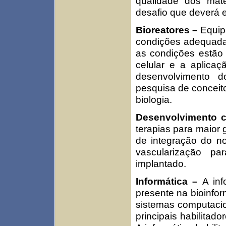
qualidade dos mate
desafio que deverá e
Bioreatores –
Equip
condições adequadas
as condições estão 
celular e a aplicaç
desenvolvimento 
pesquisa de conceito
biologia.
Desenvolvimento c
terapias para maior
de integração do n
vascularização pa
implantado.
Informática –
A inf
presente na bioinfor
sistemas computacio
principais habilitad