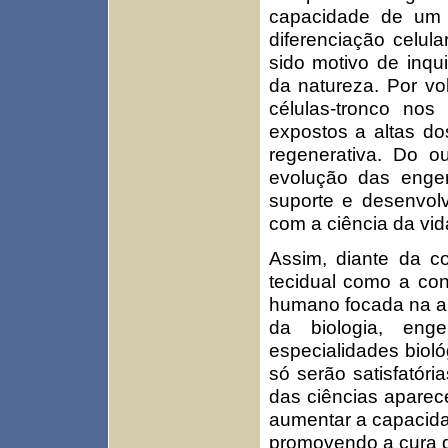
capacidade de um 
diferenciação celul
sido motivo de inq
da natureza. Por vo
células-tronco no
expostos a altas d
regenerativa. Do o
evolução das enge
suporte e desenvol
com a ciência da vid
Assim, diante da c
tecidual como a co
humano focada na apl
da biologia, enge
especialidades biol
só serão satisfatór
das ciências aparec
aumentar a capacida
promovendo a cura de