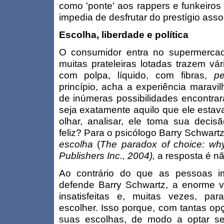
como 'ponte' aos rappers e funkeiros 
impedia de desfrutar do prestígio ass
Escolha, liberdade e política
O consumidor entra no supermercad
muitas prateleiras lotadas trazem vár
com polpa, líquido, com fibras,
pe
princípio, acha a experiência maravil
de inúmeras possibilidades encontrará
seja exatamente aquilo que ele estav
olhar, analisar, ele toma sua decis
feliz? Para o psicólogo Barry Schwar
escolha
(
The paradox of choice: why
Publishers Inc., 2004),
a resposta é nã
Ao contrário do que as pessoas i
defende Barry Schwartz, a enorme 
insatisfeitas e, muitas vezes, par
escolher. Isso porque, com tantas op
suas escolhas, de modo a optar se