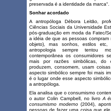
preservada é a identidade da marca".
Sonhar acordado
A antropóloga Débora Leitão, pro
Ciências Sociais da Universidade Es
pós-graduação em moda da Fatec/Sen
a idéia de que as pessoas compram
objeto), mas sonhos, estilos et
antropologia sempre tentou m
contemporânea os consumidores se
mais por razões simbólicas, do q
produzem, consomem, usam coisas 
aspecto simbólico sempre foi mais im
é o lugar onde esse aspecto simbólic
a antropóloga.
Ela analisa que o consumismo conte
o autor Colin Campbell, no livro
A é
consumismo moderno
(2004), apon
pessoas de fazer uma coisa que el