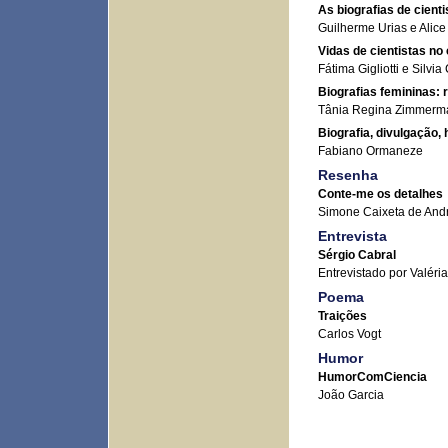
As biografias de cient
Guilherme Urias e Alice
Vidas de cientistas no
Fátima Gigliotti e Silvi
Biografias femininas:
Tânia Regina Zimmerma
Biografia, divulgação,
Fabiano Ormaneze
Resenha
Conte-me os detalhes
Simone Caixeta de And
Entrevista
Sérgio Cabral
Entrevistado por Valéri
Poema
Traições
Carlos Vogt
Humor
HumorComCiencia
João Garcia