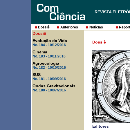
REVISTA ELETRÔ
Dossiê
Anteriores
Notícias
Report
Dossiê
Evolução da Vida
Dossiê
No. 184 - 10/12/2016
Cinema
No. 183 - 10/11/2016
Agroecologia
No. 182 - 10/10/2016
SUS
No. 181 - 10/09/2016
Ondas Gravitacionais
No. 180 - 10/07/2016
Editores