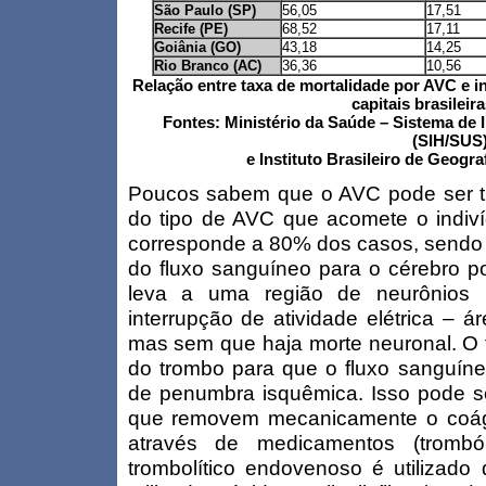
São Paulo (SP)
56,05
17,51
Recife (PE)
68,52
17,11
Goiânia (GO)
43,18
14,25
Rio Branco (AC)
36,36
10,56
Relação entre taxa de mortalidade por AVC e 
capitais brasileira
Fontes: Ministério da Saúde – Sistema de
(SIH/SUS
e Instituto Brasileiro de Geogra
Poucos sabem que o AVC pode ser t
do tipo de AVC que acomete o indiv
corresponde a 80% dos casos, sendo c
do fluxo sanguíneo para o cérebro p
leva a uma região de neurônios
interrupção de atividade elétrica – 
mas sem que haja morte neuronal. O 
do trombo para que o fluxo sanguíne
de penumbra isquêmica. Isso pode ser
que removem mecanicamente o coágu
através de medicamentos (tromból
trombolítico endovenoso é utilizado