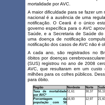
mortalidade por AVC.
A maior dificuldade para se fazer um r
nacional é a ausência de uma regula
notificação. O Ceará é o único es
governo específica para o AVC apro
Saúde, e a Secretaria de Saúde do 
uma doença de notificação compuls
notificação dos casos de AVC não é ob
A cada ano, são registrados no Br
óbitos por doenças cerebrovascular
(SUS) registrou no ano de 2008 cerc
AVC, que resultaram em um custo
milhões para os cofres públicos. Dess
para óbito.
Região
Nordeste
Norte
Sude
Taxa de mortalidade
51,61
30,37
55,1
por AVC*
Porcentagem da
16,93
12,97
21,6
população com 50