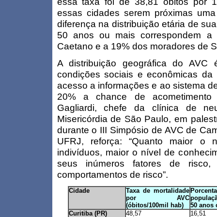
essa taxa foi de 38,81 óbitos por 1
essas cidades serem próximas uma 
diferença na distribuição etária de s
50 anos ou mais correspondem a 
Caetano e a 19% dos moradores de S
A distribuição geográfica do AVC 
condições sociais e econômicas da
acesso a informações e ao sistema d
20% a chance de acometimento 
Gagliardi, chefe da clínica de n
Misericórdia de São Paulo, em palest
durante o III Simpósio de AVC de Cam
UFRJ, reforça: “Quanto maior o n
indivíduos, maior o nível de conhec
seus inúmeros fatores de risco
comportamentos de risco”.
Cidade
Taxa de mortalidade
Porcent
por AVC
popula
(óbitos/100mil hab)
50 anos 
Curitiba (PR)
48,57
16,51