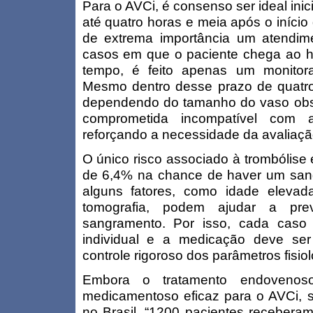
Para o AVCi, é consenso ser ideal inic
até quatro horas e meia após o início
de extrema importância um atendim
casos em que o paciente chega ao ho
tempo, é feito apenas um monitor
Mesmo dentro desse prazo de quatro
dependendo do tamanho do vaso obst
comprometida incompatível com 
reforçando a necessidade da avaliaç
O único risco associado à trombólis
de 6,4% na chance de haver um sangr
alguns fatores, como idade elevad
tomografia, podem ajudar a pre
sangramento. Por isso, cada caso
individual e a medicação deve se
controle rigoroso dos parâmetros fisiol
Embora o tratamento endovenoso
medicamentoso eficaz para o AVCi, s
no Brasil. “1200 pacientes recebera